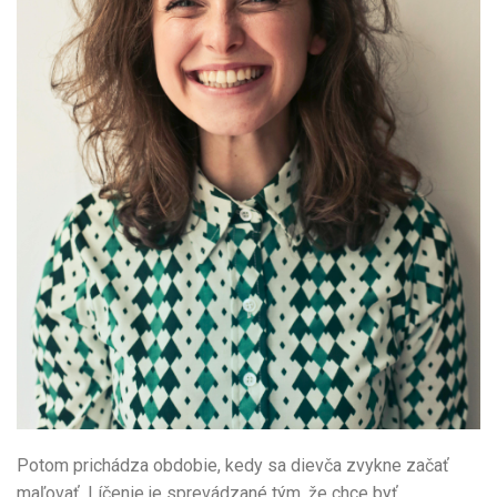
Potom prichádza obdobie, kedy sa dievča zvykne začať
maľovať. Líčenie je sprevádzané tým, že chce byť