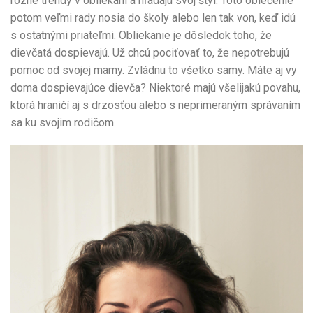
rôzne trendy v obliekaní a hľadajú svoj štýl. Toto oblečenie
potom veľmi rady nosia do školy alebo len tak von, keď idú
s ostatnými priateľmi. Obliekanie je dôsledok toho, že
dievčatá dospievajú. Už chcú pociťovať to, že nepotrebujú
pomoc od svojej mamy. Zvládnu to všetko samy. Máte aj vy
doma dospievajúce dievča? Niektoré majú všelijakú povahu,
ktorá hraničí aj s drzosťou alebo s neprimeraným správaním
sa ku svojim rodičom.