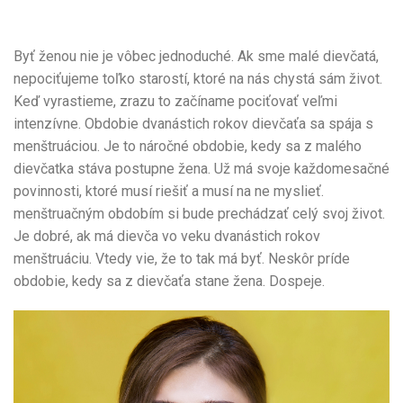
Byť ženou nie je vôbec jednoduché. Ak sme malé dievčatá,
nepociťujeme toľko starostí, ktoré na nás chystá sám život.
Keď vyrastieme, zrazu to začíname pociťovať veľmi
intenzívne. Obdobie dvanástich rokov dievčaťa sa spája s
menštruáciou. Je to náročné obdobie, kedy sa z malého
dievčatka stáva postupne žena. Už má svoje každomesačné
povinnosti, ktoré musí riešiť a musí na ne myslieť.
menštruačným obdobím si bude prechádzať celý svoj život.
Je dobré, ak má dievča vo veku dvanástich rokov
menštruáciu. Vtedy vie, že to tak má byť. Neskôr príde
obdobie, kedy sa z dievčaťa stane žena. Dospeje.