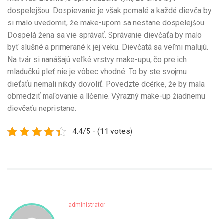
dospelejšou. Dospievanie je však pomalé a každé dievča by
si malo uvedomiť, že make-upom sa nestane dospelejšou.
Dospelá žena sa vie správať. Správanie dievčaťa by malo
byť slušné a primerané k jej veku. Dievčatá sa veľmi maľujú.
Na tvár si nanášajú veľké vrstvy make-upu, čo pre ich
mladučkú pleť nie je vôbec vhodné. To by ste svojmu
dieťaťu nemali nikdy dovoliť. Povedzte dcérke, že by mala
obmedziť maľovanie a líčenie. Výrazný make-up žiadnemu
dievčaťu nepristane.
4.4/5 - (11 votes)
administrator