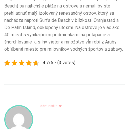
Beach) sú najtichšie pláže na ostrove a nemali by ste
prehliadnuť malý izolovaný renesančný ostrov, ktorý sa
nachádza naproti Surfside Beach v blízkosti Oranjestad a
De Palm Island, obklopený útesmi. Na ostrove je viac ako
40 miest s vynikajúcimi podmienkami na potápanie a
šnorchlovanie a silný vietor a množstvo vĺn robí z Aruby
obľúbené miesto pre milovníkov vodných športov a zábavy.
4.7/5 - (3 votes)
administrator