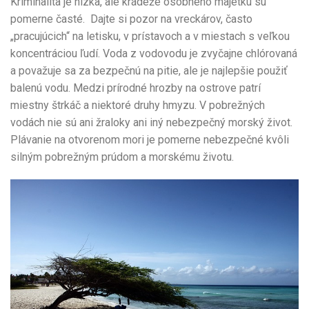
Kriminalita je nízka, ale krádeže osobného majetku sú
pomerne časté. Dajte si pozor na vreckárov, často
„pracujúcich“ na letisku, v prístavoch a v miestach s veľkou
koncentráciou ľudí. Voda z vodovodu je zvyčajne chlórovaná
a považuje sa za bezpečnú na pitie, ale je najlepšie použiť
balenú vodu. Medzi prírodné hrozby na ostrove patrí
miestny štrkáč a niektoré druhy hmyzu. V pobrežných
vodách nie sú ani žraloky ani iný nebezpečný morský život.
Plávanie na otvorenom mori je pomerne nebezpečné kvôli
silným pobrežným prúdom a morskému životu.