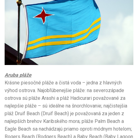
Aruba pláže
Krásne piesočné pláže a čistá voda – jedna z hlavných
výhod ostrova. Najobľúbenejšie pláže: na severozápade
ostrova sú pláže Arashi a pláž Hadicurari považované za
najlepšie pláže – sú ideálne na šnorchlovanie; najčistejšia
pláž Druif Beach (Druif Beach) je považovaná za jeden z
najlepších brehov Karibského mora; pláže Palm Beach a
Eagle Beach sa nachádzajú priamo oproti módnym hotelom;
Rogers Beach (Rodgers Beach) a Baby Beach (Baby Lagoon