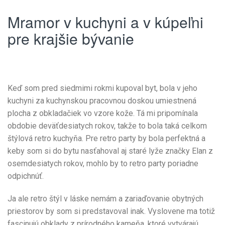
Mramor v kuchyni a v kúpeľni
pre krajšie bývanie
Keď som pred siedmimi rokmi kupoval byt, bola v jeho
kuchyni za kuchynskou pracovnou doskou umiestnená
plocha z obkladačiek vo vzore kože. Tá mi pripomínala
obdobie deväťdesiatych rokov, takže to bola taká celkom
štýlová retro kuchyňa. Pre retro party by bola perfektná a
keby som si do bytu nasťahoval aj staré lyže značky Elan z
osemdesiatych rokov, mohlo by to retro party poriadne
odpichnúť.
Ja ale retro štýl v láske nemám a zariaďovanie obytných
priestorov by som si predstavoval inak. Vyslovene ma totiž
fascinujú obklady z prírodného kameňa, ktoré vytvárajú