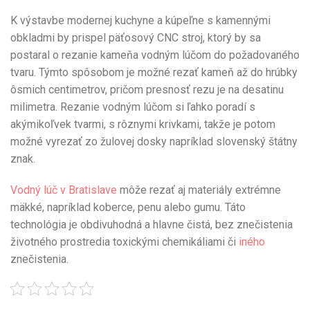
K výstavbe modernej kuchyne a kúpeľne s kamennými
obkladmi by prispel päťosový CNC stroj, ktorý by sa
postaral o rezanie kameňa vodným lúčom do požadovaného
tvaru. Týmto spôsobom je možné rezať kameň až do hrúbky
ôsmich centimetrov, pričom presnosť rezu je na desatinu
milimetra. Rezanie vodným lúčom si ľahko poradí s
akýmikoľvek tvarmi, s rôznymi krivkami, takže je potom
možné vyrezať zo žulovej dosky napríklad slovenský štátny
znak.
Vodný lúč v Bratislave
môže rezať aj materiály extrémne
mäkké, napríklad koberce, penu alebo gumu. Táto
technológia je obdivuhodná a hlavne čistá, bez znečistenia
životného prostredia toxickými chemikáliami či
iného
znečistenia.