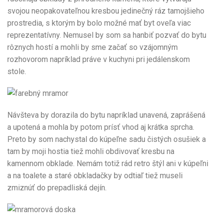
svojou neopakovateľnou kresbou jedinečný ráz tamojšieho
prostredia, s ktorým by bolo možné mať byt oveľa viac
reprezentatívny. Nemusel by som sa hanbiť pozvať do bytu
rôznych hostí a mohli by sme začať so vzájomným
rozhovorom napríklad práve v kuchyni pri jedálenskom
stole.
Návšteva by dorazila do bytu napríklad unavená, zaprášená
a upotená a mohla by potom prísť vhod aj krátka sprcha.
Preto by som nachystal do kúpeľne sadu čistých osušiek a
tam by moji hostia tiež mohli obdivovať kresbu na
kamennom obklade. Nemám totiž rád retro štýl ani v kúpeľni
a na toalete a staré obkladačky by odtiaľ tiež museli
zmiznúť do prepadliská dejín.