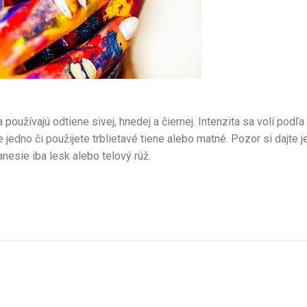
oužívajú odtiene sivej, hnedej a čiernej. Intenzita sa volí podľa 
dno či použijete trblietavé tiene alebo matné. Pozor si dajte jed
nesie iba lesk alebo telový rúž.