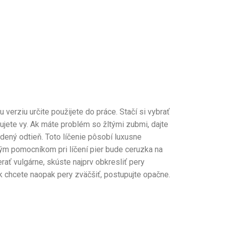
verziu určite použijete do práce. Stačí si vybrať
rčujete vy. Ak máte problém so žltými zubmi, dajte
udený odtieň. Toto líčenie pôsobí luxusne
kým pomocníkom pri líčení pier bude ceruzka na
rať vulgárne, skúste najprv obkresliť pery
Ak chcete naopak pery zväčšiť, postupujte opačne.