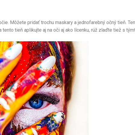
čie. Môžete pridať trochu maskary a jednofarebný očný tieň. Te
ento tieň aplikujte aj na oči aj ako lícenku, rúž zlaďte tiež s 