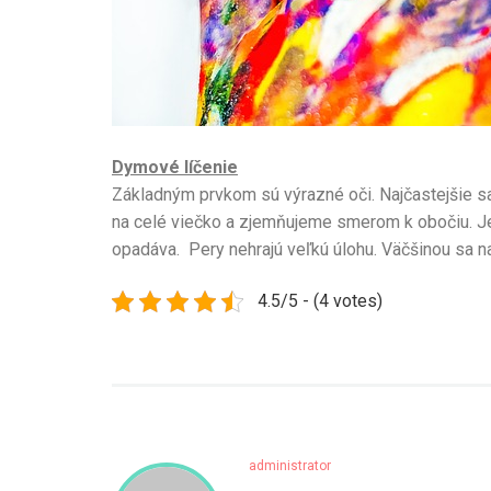
Dymové líčenie
Základným prvkom sú výrazné oči. Najčastejšie sa p
na celé viečko a zjemňujeme smerom k obočiu. Je je
opadáva. Pery nehrajú veľkú úlohu. Väčšinou sa na
4.5/5 - (4 votes)
administrator