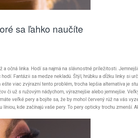
toré sa ľahko naučíte
 očná linka. Hodí sa najmä na slávnostné príležitosti. Jemnejšiu 
c hodí. Fantázii sa medze nekladú. Štýl, hrúbku a dĺžku linky si u
ešte viac zvýrazní tento problém, trocha lepšia alternatíva je st
žov či už s ružovým nádychom, výraznejšie alebo jemnejšie. Veľ
 máte veľké pery a bojíte sa, že by mohol červený rúž na vás vyze
 líniou, kde začínajú vaše pery. To pery opticky trochu zmenší. 