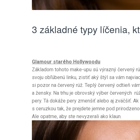
3 základné typy líčenia, k
Glamour starého Hollywoodu
Základom tohoto make-upu sú výrazný červený rúž a
svoju obľúbenú linku, zistiť aký štýl sa vám najvia
si pozor na červený rúž. Teplý červený odtieň vám 
a žensky. Na trhu je obrovský výber červených rú
pery. Tá dokáže pery zmenšiť alebo aj zväčšiť. Ak
s ceruzkou tak, že prejdete jemne pod prirodzenou
Ale opatrne, aby ste nevyzerali ako klaun.