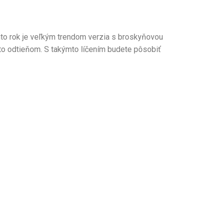
nto rok je veľkým trendom verzia s broskyňovou
týmto odtieňom. S takýmto líčením budete pôsobiť