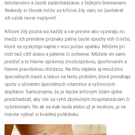
tehotenstvo a časté zaobchádzanie s ťažkými bremenami.
Niekedy si človek môže za kŕčové žily sám, no častokrát
ich vznik nevie ovplyvniť.
Kŕčové žily pozná asi každý a vie presne ako vyzerajú, no
medzi ich primárne príznaky patria časté opuchy nôh či kŕče,
ktoré sa vyskytujú najmä v noci počas spánku. Môžete pri
nich tiež cítiť únavu a pálenie či svrbenie. Môžete im sami
predísť a to hlavne správnou životosprávou, športovaním a
hlavne pravidelnou chôdzou. Na trhu nájdete aj množstvo
špeciálnych mastí a liekov na tento problém, ktoré pomáhajú
spolu s užívaním špeciálnych vitamínov a výživových
doplnkov. Samozrejme, že je lepšie kŕčovým žilám úplne
predchádzať, aby ste sa vyhli zbytočným hospitalizáciám či
vyšetreniam. No ak sa inak nedá alebo už je neskoro, je na
mieste vybrať si kvalitnú polikliniku.