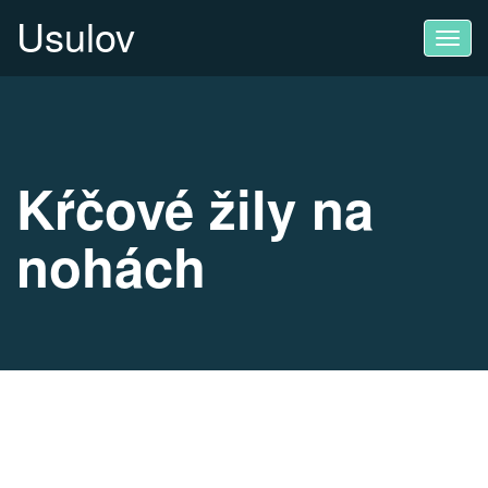
Usulov
Toggl
navig
Kŕčové žily na
nohách