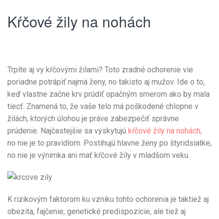
Kŕčové žily na nohách
Trpíte aj vy kŕčovými žilami? Toto zradné ochorenie vie
poriadne potrápiť najmä ženy, no takisto aj mužov. Ide o to,
keď vlastne začne krv prúdiť opačným smerom ako by mala
tiecť. Znamená to, že vaše telo má poškodené chlopne v
žilách, ktorých úlohou je práve zabezpečiť správne
prúdenie. Najčastejšie sa vyskytujú
kŕčové žily na nohách,
no nie je to pravidlom. Postihujú hlavne ženy po štyridsiatke,
no nie je výnimka ani mať kŕčové žily v mladšom veku.
K rizikovým faktorom ku vzniku tohto ochorenia je taktiež aj
obezita, fajčenie, genetické predispozície, ale tiež aj