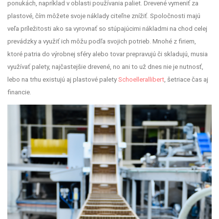
ponukách, napríklad v oblasti používania paliet. Drevené vymeniť za
plastové, čím môžete svoje náklady citeľne znížiť.
Spoločnosti majú
veľa príležitosti ako sa vyrovnať so stúpajúcimi nákladmi na chod celej
prevádzky a využiť ich môžu podľa svojich potrieb. Mnohé z firiem,
ktoré patria do výrobnej sféry alebo tovar prepravujú či skladujú, musia
využívať palety, najčastejšie drevené, no ani to už dnes nie je nutnosť,
lebo na trhu existujú aj plastové palety
Schoellerallibert
, šetriace čas aj
financie.