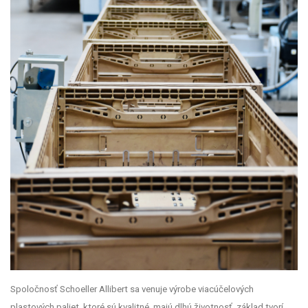
Spoločnosť
Schoeller Allibert sa venuje výrobe viacúčelových
plastových paliet, ktoré sú kvalitné, majú dlhú životnosť, základ tvorí