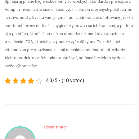
Spĺňajú aj prísne hygienické normy európskych štandardov pre export.
Vstupná investícia je síce o niečo vyššia ako pri drevených paletách, no
ich životnosť a kvalita vám ju vynahradí.
Jednoduché ošetrovanie, nízka
hmotnosť, pevný materiál a hygienický povrch sú ich bonusmi, a platí to
aj o paletách, ktoré sú určené na obmedzené množstvo použitia s
označením EOS, ktorých je v ponuke vyše 60 typov. Tie môžu byť
alternatívou pre používanie najmä menšími spoločnosťami. Výhody
týchto produktov môžu takisto využívať, no finančne ich to vyjde o
niečo výhodnejšie.
4.3/5 - (10 votes)
administrator