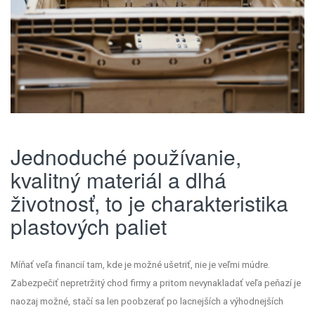
Jednoduché používanie,
kvalitný materiál a dlhá
životnosť, to je charakteristika
plastových paliet
Míňať veľa financií tam, kde je možné ušetriť, nie je veľmi múdre.
Zabezpečiť nepretržitý chod firmy a pritom nevynakladať veľa peňazí je
naozaj možné, stačí sa len poobzerať po lacnejších a výhodnejších