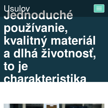
Usulov
Jednoduché
Toggl
navig
používanie,
kvalitný materiál
a dlhá životnosť,
to je
charakteristika
plastových paliet