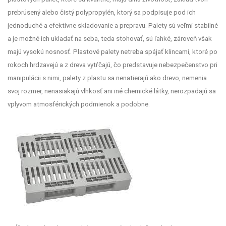
prebrúsený alebo čistý polypropylén, ktorý sa podpisuje pod ich
jednoduché a efektívne skladovanie a prepravu. Palety sú veľmi stabilné
a je možné ich ukladať na seba, teda stohovať, sú ľahké, zároveň však
majú vysokú nosnosť.
Plastové palety netreba spájať klincami, ktoré po
rokoch hrdzavejú a z dreva vytŕčajú, čo predstavuje nebezpečenstvo pri
manipulácii s nimi, palety z plastu sa nenatierajú ako drevo, nemenia
svoj rozmer, nenasiakajú vlhkosť ani iné chemické látky, nerozpadajú sa
vplyvom atmosférických podmienok a podobne.