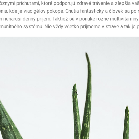
rôznymi príchuťami, ktoré podporujú zdravé trávenie a zlepšia vaš
enia, kde je viac gélov pokope. Chutia fantasticky a človek sa po 
ám nenaruší denný príjem. Taktiež sú v ponuke rôzne multivitamí
imunitného systému. Nie vždy všetko prijmeme v strave a tak je p