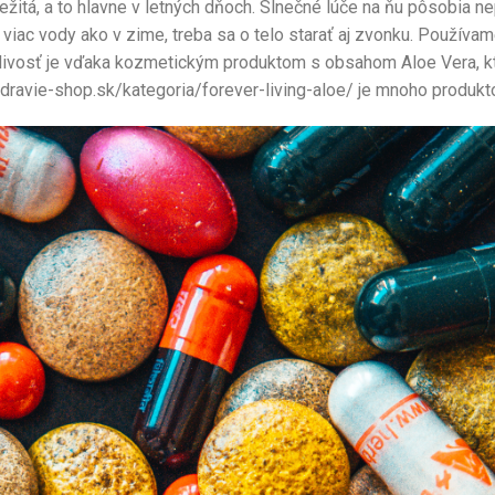
ežitá, a to hlavne v letných dňoch. Slnečné lúče na ňu pôsobia n
 viac vody ako v zime, treba sa o telo starať aj zvonku. Používa
tlivosť je vďaka kozmetickým produktom s obsahom Aloe Vera, kt
dravie-shop.sk/kategoria/forever-living-aloe/ je mnoho produk