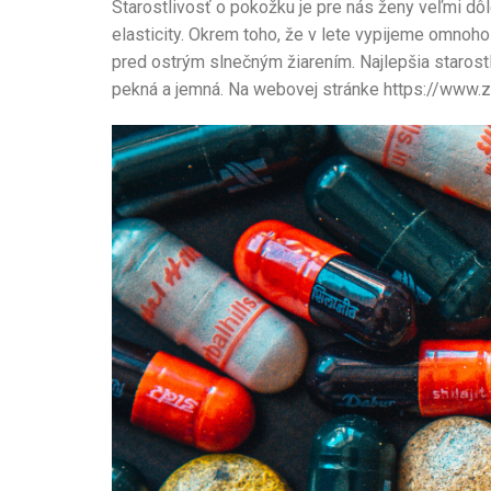
Starostlivosť o pokožku je pre nás ženy veľmi dôl
elasticity. Okrem toho, že v lete vypijeme omnoho
pred ostrým slnečným žiarením. Najlepšia staros
pekná a jemná. Na webovej stránke https://www.z