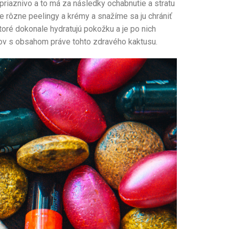
epriaznivo a to má za následky ochabnutie a stratu
me rôzne peelingy a krémy a snažíme sa ju chrániť
oré dokonale hydratujú pokožku a je po nich
tov s obsahom práve tohto zdravého kaktusu.